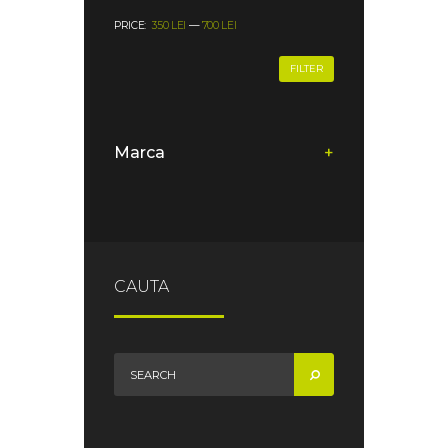
PRICE:
350 LEI
—
700 LEI
FILTER
Marca
+
CAUTA