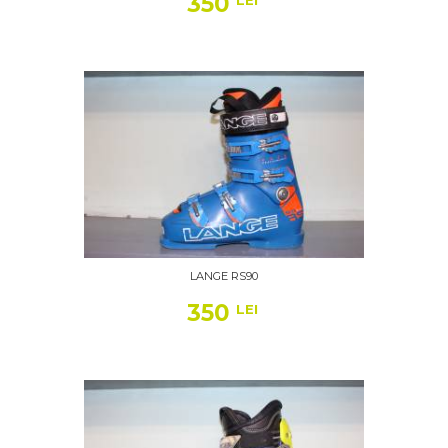
350
LEI
LANGE RS90
350
LEI