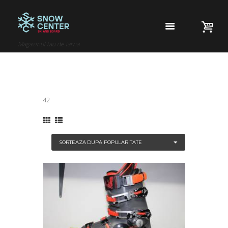
Magazinul tau de iarna
42