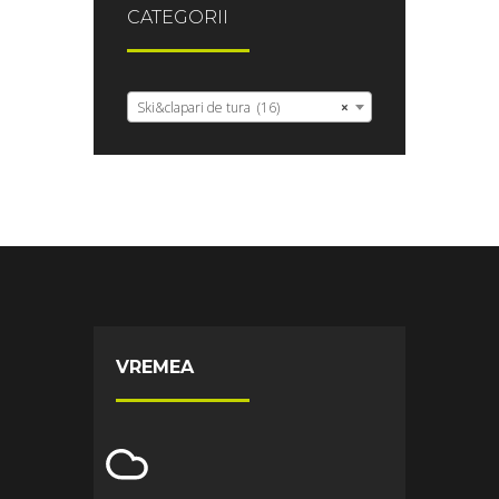
CATEGORII
Ski&clapari de tura (16)
×
VREMEA