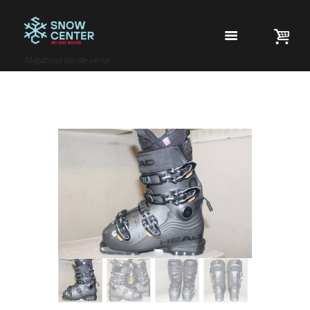
Magazinul tau de iarna