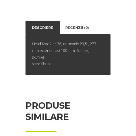
DESCRIERE
RECENZII (0)
Head Kore2 nr 36, nr mondo 23,5 , 273
mm exterior, last 100 mm, fit liner,
ski/hike
stare f buna
PRODUSE
SIMILARE