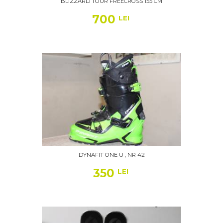
BLIZZARD TOUR FREECROSS 155 CM
700
LEI
DYNAFIT ONE U , NR 42
350
LEI