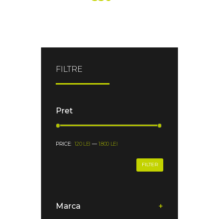
FILTRE
Pret
PRICE:
120 LEI
—
1.800 LEI
FILTER
Marca
+