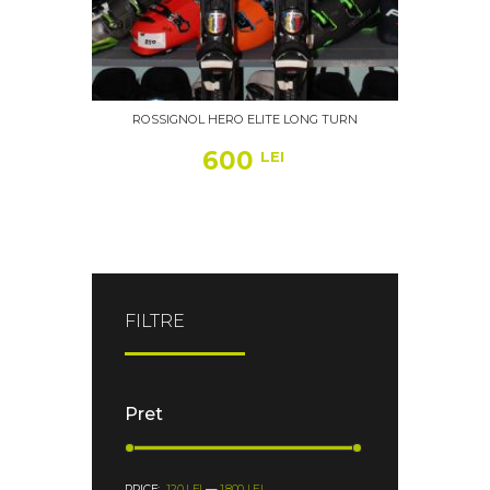
ROSSIGNOL HERO ELITE LONG TURN
600
LEI
FILTRE
Pret
PRICE:
120 LEI
—
1.800 LEI