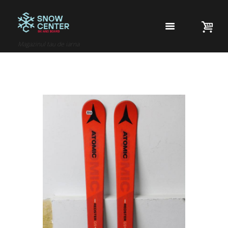
Magazinul tau de iarna