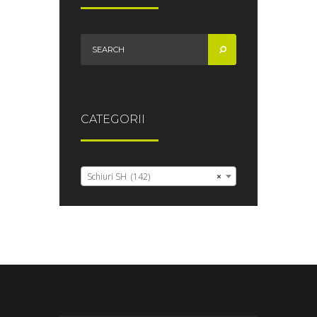
CATEGORII
Schiuri SH (142)
×