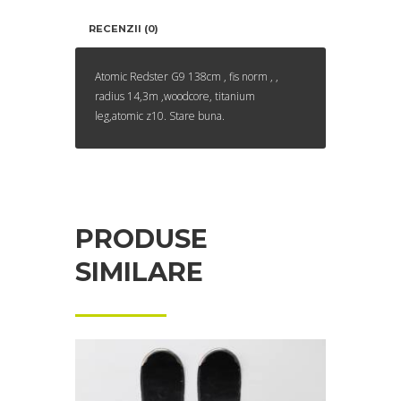
RECENZII (0)
Atomic Redster G9 138cm , fis norm , ,
radius 14,3m ,woodcore, titanium
leg,atomic z10. Stare buna.
PRODUSE
SIMILARE