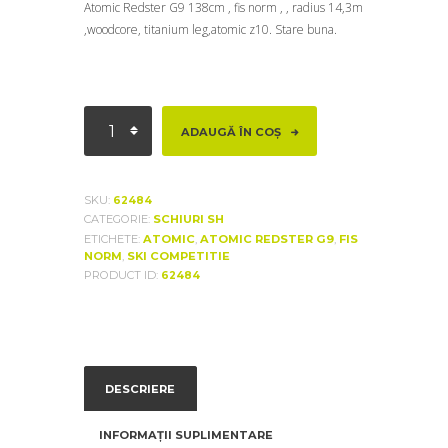
Atomic Redster G9 138cm , fis norm , , radius 14,3m
,woodcore, titanium leg,atomic z10. Stare buna.
Cantitate
ADAUGĂ ÎN COȘ
Atomic
Redster
G9
SKU:
62484
CATEGORIE:
SCHIURI SH
ETICHETE:
ATOMIC
,
ATOMIC REDSTER G9
,
FIS
NORM
,
SKI COMPETITIE
PRODUCT ID:
62484
DESCRIERE
INFORMAȚII SUPLIMENTARE